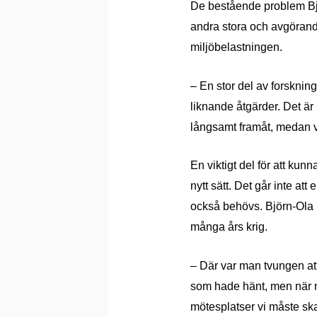
De best
å
ende problem B
andra stora och avgörand
miljö
belastningen.
– E
n stor del av f
orsknin
liknande
å
tg
ärder.
Det är
l
å
ngsamt fram
å
t, medan 
En viktigt del för att kunn
nytt sätt. Det g
å
r inte att
också behövs
. Bj
ö
rn-Ola
må
nga
å
rs krig.
– Dä
r var man tvungen att
som hade h
änt, men nä
r
m
ötesplatser vi m
å
ste s