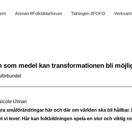
em
Arenan #Folkbildarforum
Tidningen #FOFO
Verksam
n som medel kan transformationen bli möjli
sförbundet
 Nicole Ulman
ågra småförändringar här och där om världen ska bli hållbar
t vi lever. Här kan folkbildningen spela en stor och viktig rol