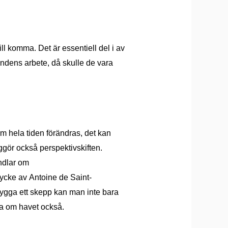
 vill komma. Det
är essentiell del i av
bundens arbete, d
å
skulle de vara
om hela tiden fö
rä
ndras, det kan
ggör också perspektivskiften.
andlar om
 stycke av
Antoine de Saint-
bygga ett skepp kan man inte bara
a om havet ocks
å
.