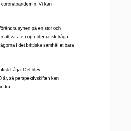
v coronapandemin. Vi kan
f
ö
rä
ndra synen p
å
en stor och
å
n att vara en oproblematisk fr
å
ga
ågorna i det brittiska samhället bara
lisk fr
åga. Det blev
50
år, s
å perspektivskiften
kan
andra.