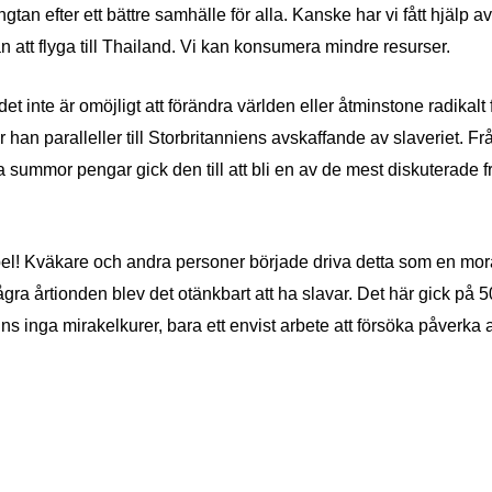
ngtan efter ett b
ä
ttre samh
ä
lle f
ör alla. Kanske har vi f
å
tt hj
älp a
n att flyga till Thailand. Vi kan konsumera mindre
resurser
.
 det inte
är om
öjligt att fö
rä
ndra v
ä
rlden eller
å
tminstone radikalt 
r han paralleller till Storbritanniens
avskaffande av
slaveriet. Fr
a summor pengar gick den till att bli en av de mest diskuterade fr
pel! Kv
ä
kare och andra personer började driva detta som en mora
å
gra årtionden
blev det ot
ä
nkbart att ha slavar. Det h
ä
r gick p
å 
s inga mirakelkurer, bara ett envist arbete att fö
rs
ö
ka p
å
verka 