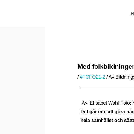
Hoppa
till
H
innehåll
Med folkbildninge
/
#FOFO21-2
/ Av
Bildning
Av: Elisabet Wahl Foto:
Det går inte att göra n
hela samhället och sätte