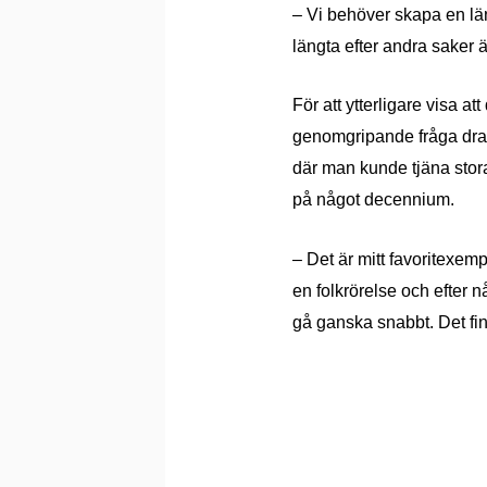
–
Vi behöver skapa en l
ä
lä
ngta efter andra saker
ä
F
ör att ytterligare visa att
genomgripande fr
å
ga dra
där man kunde tjä
na stor
på något decennium.
–
Det
ä
r mitt favoritexem
en folkr
örelse och efter n
gå ganska snabbt. Det finn