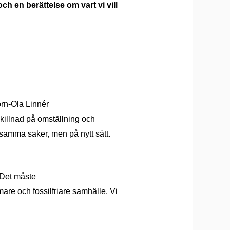
h en berättelse om vart vi vill
ö
rn-Ola Linn
é
r
skillnad p
å
omst
ä
llning och
 samma saker, men p
å nytt sä
tt.
 Det m
å
ste
are och fossilfriare samh
ä
lle. Vi