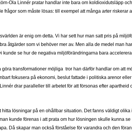
j
ö
rn-Ola Linn
é
r pratar handlar inte bara om koldioxidutsl
ä
pp och
e fr
å
gor som m
å
ste l
ösas: till exempel att m
å
nga arter riskerar 
gsvä
rlden
ä
r enig om detta. Vi har sett hur man satt pris p
å milj
ö
f
 bra åtgärder som vi behöver mer av. Men alla de medel man har
vi kunde se hur de negativa miljö
f
ö
rä
ndringarna bara accelerer
a gö
ra transformation
er möjliga
tror han d
ä
rf
ör handlar om att m
 enbart fokusera p
å
ekonomi, beslut fattade i politiska arenor eller
 Linn
é
r drar paralleller till arbetet för att försonas efter apartheid o
 hitta lösningar p
å en oh
å
llbar situation. Det fanns v
ä
ldigt olika 
 man kunde förenas i att prata om hur lösningen skulle kunna se 
kapa. Då
skapar man ocks
å f
ö
rst
åelse f
ör varandra och den fö
ran