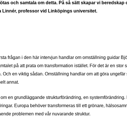
tas och samtala om detta. På så sätt skapar vi beredskap oc
Linnér, professor vid Linköpings universitet.
sta fr
å
gan i den hä
r intervjun handlar om omst
ä
llning guidar Bj
amtalet p
å
att prata om transformation ist
ället. F
ö
r det ä
r en stor 
 Och en viktig s
å
dan. Omstä
llning handlar om att gö
ra ungef
ä
r
helt annat.
 om en grundl
ä
ggande strukturfö
rändring, en systemf
ö
rändring.
ringar. Europa beh
över transformeras till ett grö
nare, h
ä
lsosamm
ående problemen med vå
r nuvarande struktur.