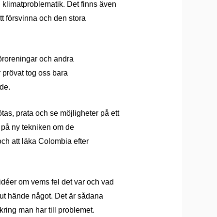
 klimatproblematik. Det finns
ä
ven
att försvinna och den stora
öroreningar och andra
 prövat tog oss bara
ade.
ötas, prata och se möjligheter
på ett
 p
å ny
tekniken om de
ch att l
ä
ka Colombia efter
id
é
er om vems fel det var och vad
ut h
ände n
å
got. Det är s
å
dana
kring man har till problemet.