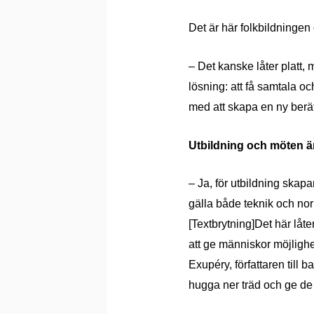
Det
ä
r h
ä
r folkbildningen 
– Det kanske l
å
ter platt,
l
ösning: att f
å
samtala och 
med att skapa en ny ber
ä
Utbildning och mö
ten
ä
–
Ja, f
ör utbildning skapar
g
ä
lla b
å
de teknik och nor
[Textbrytning]
Det h
ä
r l
å
te
att ge
mä
nniskor möjlighe
Exupé
ry,
författaren till
hugga ner tr
ä
d och ge de