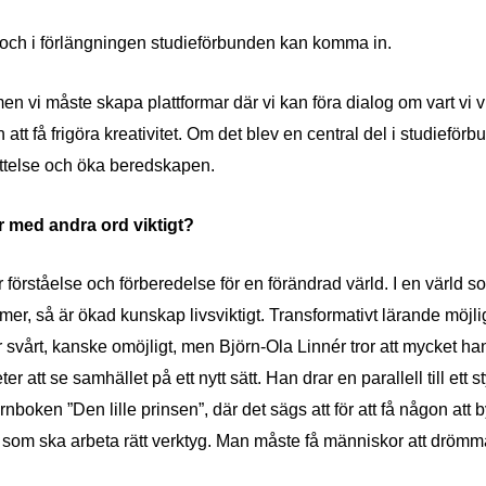
och i fö
rlängningen studief
örbunden kan komma in.
 men vi m
å
ste skapa plattformar dä
r vi kan föra dialog om vart vi
att f
å frig
öra kreativitet. Om det blev en central del i studieför
ttelse och ö
ka beredskapen.
r med andra ord viktigt?
 fö
rst
å
else och fö
rberedelse f
ö
r en f
ö
rä
ndrad v
ärld. I en vä
rld s
mer, så ä
r
ökad kunskap livsviktigt. Transformativt lärande möjli
r sv
å
rt, kanske om
ö
jligt, men Bj
ö
rn-Ola Linn
é
r tror att mycket h
ter att se samh
ället på ett nytt sätt. Han drar en parallell
till ett
 barnboken
”
Den lille prinsen
”, där det sä
gs att för att f
å n
å
gon att 
 som ska arbeta r
ätt verktyg. Man m
å
ste f
å mä
nniskor att drömm