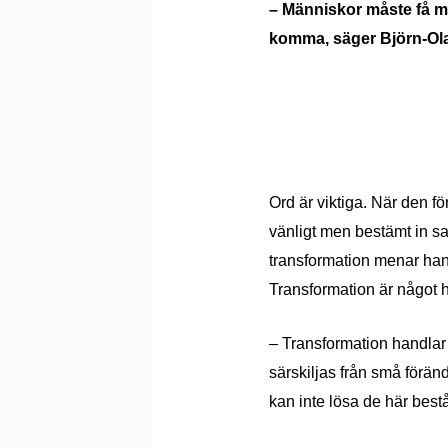
– Människor måste få mö
komma, säger Björn-Ola 
Ord ä
r viktiga. N
ä
r den f
ör
vä
nligt men best
ä
mt in s
transformation menar han.
Transformation
är n
å
got 
–
Transformation handlar
sä
rskiljas fr
ån sm
å f
ö
ränd
kan inte lö
sa de h
ä
r best