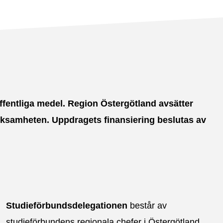
fentliga medel. Region Östergötland avsätter
verksamheten. Uppdragets finansiering beslutas av
Studieförbundsdelegationen
består av
studieförbundens
regionala chefer i Östergötland.