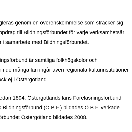
egleras genom en överenskommelse som sträcker sig
ppdrag till Bildningsförbundet för varje verksamhetsår
m i samarbete med Bildningsförbundet.
dningsförbund är samtliga folkhögskolor och
 de många län ingår även regionala kulturinstitutioner
k ej i Östergötland
sedan 1894. Östergötlands läns Föreläsningsförbund
ds Bildningsförbund (Ö.B.F.) bildades Ö.B.F. verkade
förbundet Östergötland bildades 2008.