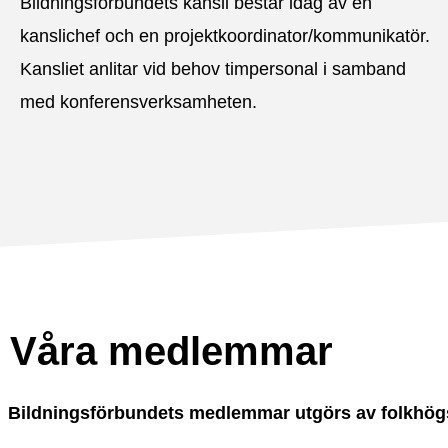
Bildningsförbundets kansli består idag av en
kanslichef och en projektkoordinator/kommunikatör.
Kansliet anlitar vid behov timpersonal i samband
med konferensverksamheten.
Våra medlemmar
Bildningsförbundets medlemmar utgörs av folkhögs