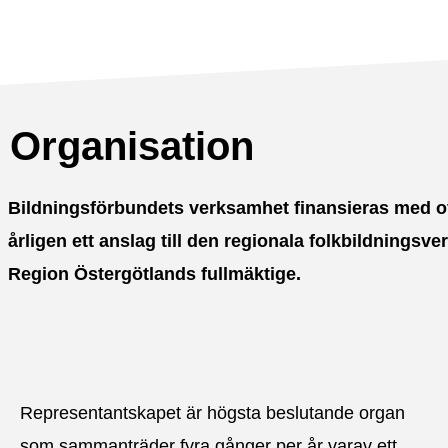
Organisation
Bildningsförbundets verksamhet finansieras med of
årligen ett anslag till den regionala folkbildnings
Region Östergötlands fullmäktige.
Representantskapet
är högsta beslutande organ
som sammanträder fyra gånger per år varav ett