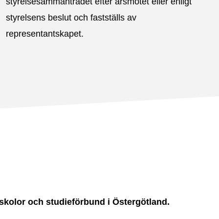
styrelsesammanträdet efter årsmötet eller enligt
styrelsens beslut och fastställs av
representantskapet.
kolor och studieförbund i Östergötland.