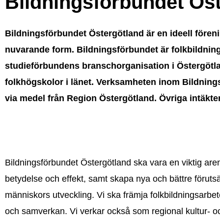
Bildningsförbundet Ös
Bildningsförbundet Östergötland är en ideell fören
nuvarande form. Bildningsförbundet är folkbildni
studieförbundens branschorganisation i Östergötl
folkhögskolor i länet. Verksamheten inom Bildning
via medel från Region Östergötland. Övriga intäkte
Bildningsförbundet Östergötland ska vara en viktig aren
betydelse och effekt, samt skapa nya och bättre förutsä
människors utveckling. Vi ska främja folkbildningsarb
och samverkan. Vi verkar också som regional kultur- o