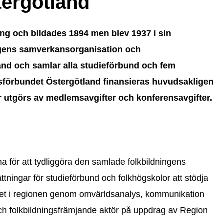
tergötland
ing och bildades 1894 men blev 1937 i sin
ngens samverkansorganisation och
and och samlar alla studieförbund och fem
sförbundet Östergötland finansieras huvudsakligen
r utgörs av medlemsavgifter och konferensavgifter.
a för att tydliggöra den samlade folkbildningens
ttningar för studieförbund och folkhögskolor att stödja
etet i regionen genom omvärldsanalys, kommunikation
ch folkbildningsfrämjande aktör på uppdrag av Region