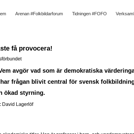
em
Arenan #Folkbildarforum
Tidningen #FOFO
Verksam
ste få provocera!
sförbundet
Vem avgör vad som är demokratiska värdering
har frågan blivit central för svensk folkbildnin
h ökad styrning.
:
David Lagerlöf