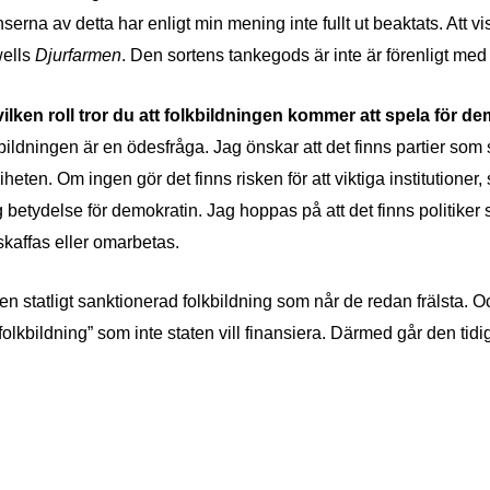
erna av detta har enligt min mening inte fullt ut beaktats. Att v
wells
Djurfarmen
. Den sortens tankegods är inte är förenligt med
ilken roll tror du att folkbildningen kommer att spela för d
bildningen är en ödesfråga. Jag önskar att det finns partier som s
heten. Om ingen gör det finns risken för att viktiga institutioner,
 betydelse för demokratin.
Jag hoppas på att det finns politiker 
skaffas eller omarbetas.
få en statligt sanktionerad folkbildning som når de redan frälsta
lkbildning” som inte staten vill finansiera.
Därmed går den tidig