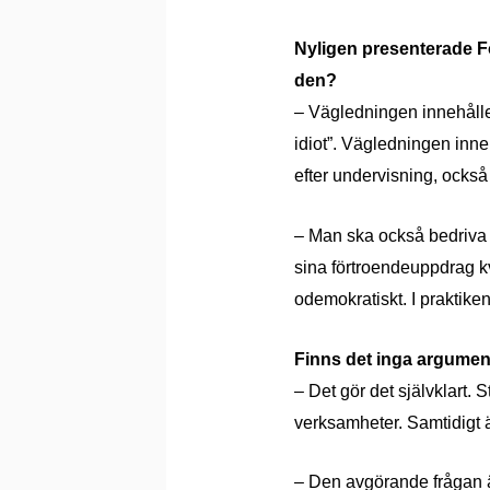
Nyligen presenterade Fo
den?
– Vägledningen innehåller
idiot”. Vägledningen inneh
efter undervisning, också
– Man ska också bedriva 
sina förtroendeuppdrag kv
odemokratiskt. I praktik
Finns det inga argument
– Det gör det självklart.
verksamheter. Samtidigt ä
– Den avgörande frågan är