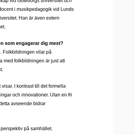
kap vid Göteborgs universitet och
 docent i musikpedagogik vid Lunds
versitet. Han är även extern
et.
ngen som engagerar dig mest?
e. Folkbildningen vilar på
a med folkbildningen är just att
t.
sar. I kontrast till det formella
ingar och innovationer. Utan en fri
I detta avseende bidrar
 perspektiv på samhället.