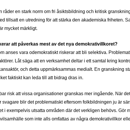
 råder en stark norm om fri åsiktsbildning och kritisk granskning
ed tillsatt en utredning för att stärka den akademiska friheten. 
är mycket märkligt.
skerar att påverkas mest av det nya demokrativillkoret?
anses vara odemokratiskt riskerar att bli selektiva. Problematik
örer. Låt säga att en verksamhet deltar i ett samtal kring kont
kansaktör, och detta uppmärksammas medialt. En granskning st
lket faktiskt kan leda till att bidrag dras in.
ar risk att vissa organisationer granskas mer ingående. När det
 svagare blir det problematiskt eftersom folkbildningen ju är särs
et i exempelvis utsatta områden där det verkligen behövs. Gör man
vilsamhälle som inte alls omfattas av några demokrativillkor ell