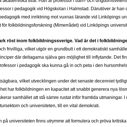
 akademiska titlar. Han är professor i barn- och ungdomsvetens
fessor i pedagogik vid Högskolan i Halmstad. Därutöver är han
 pedagogik med inriktning mot vuxnas lärande vid Linköpings uni
 för folkbildningsforskning (Mimerrådet) vid Linköpings universit
tark röst inom folkbildningssverige. Vad är det i folkbildni
och frivilliga, vilket utgör en grundbult i ett demokratiskt samhäll
ciper där deltagarna själva ges möjlighet till inflytande. Det fin
 professor i pedagogik ska kunna gå in och peta i den hursomhels
sägbara, vilket utvecklingen under det senaste decenniet tydligt vi
het har folkbildningen en kapacitet att snabbt generera nya lösn
 riskerar samhället att stå sämre rustat inför framtida utmaningar. 
ursektorn och universiteten, till en vital demokrati.
 på universiteten finns utrymme att formulera och pröva kritiska