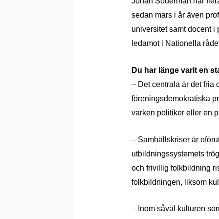
Johan Söderman har flera
sedan mars i år även pro
universitet samt docent i
ledamot i Nationella rådet
Du har länge varit en s
– Det centrala är det fria 
föreningsdemokratiska prin
varken politiker eller en
– Samhällskriser är oförut
utbildningssystemets trög
och frivillig folkbildning
folkbildningen, liksom kult
– Inom såväl kulturen som