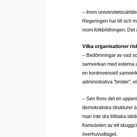
– Inom universitetsvärlden
Regeringen har till och m
inom folkbildningen. Det 
Vilka organisationer ri
– Bedömningar av vad som 
samverkan med externa akt
en kontroversiell samver
administrativa ”brister”, vi
– Sen finns det en uppenb
demokratiska strukturer är
man inte dra tillbaka stöd
framväxten av ett skuggci
överhuvudtaget.