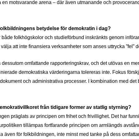
ra en motsvarande arena – där även utmanande och provocerand
folkbildningens betydelse för demokratin i dag?
för både folkhögskolor och studieförbund inskränkts genom införan
 välja att inte finansiera verksamheter som anses uttrycka ”fel” 
dessutom omfattande rapporteringskrav, och det utövas en mer 
inierade demokratiska värderingarna tolereras inte. Fokus förskj
ydokument och administrativa processer. I kombination med det 
emokrativillkoret från tidigare former av statlig styrning?
ngen präglats av principen om frihet och frivillighet. Det har funni
rpolitiken tillämpas fortfarande principen om armlängds avstån
a även för folkbildningen, inte minst med tanke på dess omfatt