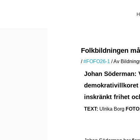
Hoppa
till
H
innehåll
Folkbildningen må
/
#FOFO26-1
/ Av
Bildning
Johan Söderman:
demokrativillkoret 
inskränkt frihet oc
TEXT:
Ulrika Borg
FOTO