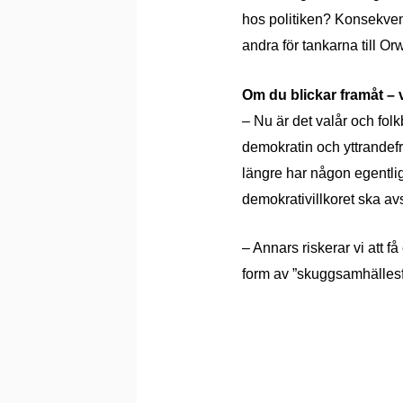
hos politiken? Konsekvens
andra för tankarna till Or
Om du blickar framåt – v
– Nu är det valår och folk
demokratin och yttrandefri
längre har någon egentlig
demokrativillkoret ska av
– Annars riskerar vi att 
form av ”skuggsamhällesfo