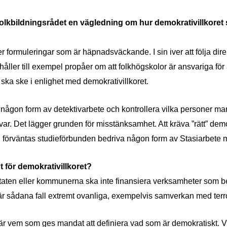
lkbildningsrådet en vägledning om hur demokrativillkoret 
 formuleringar som är häpnadsväckande. I sin iver att följa direk
åller till exempel propåer om att folkhögskolor är ansvariga för at
 ska ske i enlighet med demokrativillkoret.
någon form av detektivarbete och kontrollera vilka personer m
ar. Det lägger grunden för misstänksamhet. Att kräva ”rätt” dem
en förväntas studieförbunden bedriva någon form av Stasiarbete
 för demokrativillkoret?
 Staten eller kommunerna ska inte finansiera verksamheter som b
r sådana fall extremt ovanliga, exempelvis samverkan med terro
 vem som ges mandat att definiera vad som är demokratiskt. Vill 