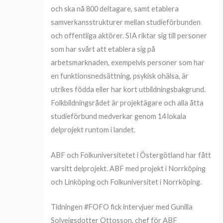
och ska nå 800 deltagare, samt etablera
samverkansstrukturer mellan studieförbunden
och offentliga aktörer. SIA riktar sig till personer
som har svårt att etablera sig på
arbetsmarknaden, exempelvis personer som har
en funktionsnedsättning, psykisk ohälsa, är
utrikes födda eller har kort utbildningsbakgrund.
Folkbildningsrådet är projektägare och alla åtta
studieförbund medverkar genom 14 lokala
delprojekt runtom i landet.
ABF och Folkuniversitetet i Östergötland har fått
varsitt delprojekt. ABF med projekt i Norrköping
och Linköping och Folkuniversitet i Norrköping.
Tidningen #FOFO fick intervjuer med Gunilla
Solveigsdotter Ottosson, chef för ABF