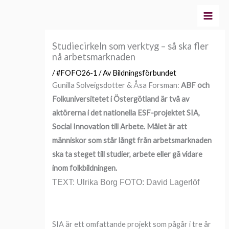
Hoppa
till
innehåll
Studiecirkeln som verktyg – så ska fler
nå arbetsmarknaden
/
#FOFO26-1
/ Av
Bildningsförbundet
Gunilla Solveigsdotter & Åsa Forsman:
ABF och
Folkuniversitetet i Östergötland är två av
aktörerna i det nationella ESF-projektet SIA,
Social Innovation till Arbete. Målet är att
människor som står långt från arbetsmarknaden
ska ta steget till studier, arbete eller gå vidare
inom folkbildningen.
TEXT:
Ulrika Borg
FOTO:
David Lagerlöf
SIA är ett omfattande projekt som pågår i tre år