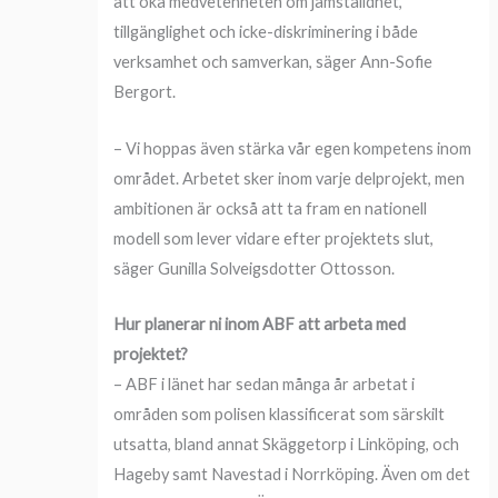
att öka medvetenheten om jämställdhet,
tillgänglighet och icke-diskriminering i både
verksamhet och samverkan, säger Ann-Sofie
Bergort.
– Vi hoppas även stärka vår egen kompetens inom
området. Arbetet sker inom varje delprojekt, men
ambitionen är också att ta fram en nationell
modell som lever vidare efter projektets slut,
säger Gunilla Solveigsdotter Ottosson.
Hur planerar ni inom ABF att arbeta med
projektet?
– ABF i länet har sedan många år arbetat i
områden som polisen klassificerat som särskilt
utsatta, bland annat Skäggetorp i Linköping, och
Hageby samt Navestad i Norrköping. Även om det