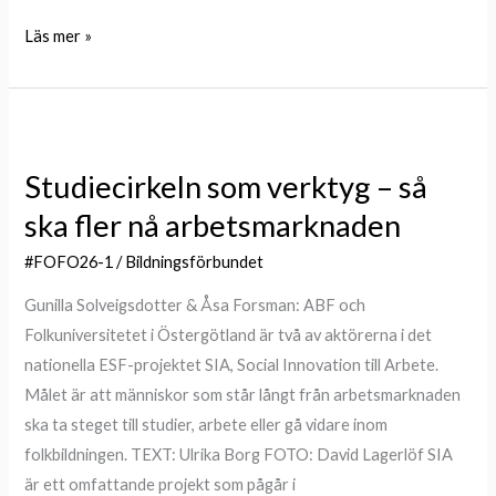
Läs mer »
Studiecirkeln
som
Studiecirkeln som verktyg – så
verktyg
ska fler nå arbetsmarknaden
–
så
#FOFO26-1
/
Bildningsförbundet
ska
Gunilla Solveigsdotter & Åsa Forsman: ABF och
fler
Folkuniversitetet i Östergötland är två av aktörerna i det
nå
nationella ESF-projektet SIA, Social Innovation till Arbete.
arbetsmarknaden
Målet är att människor som står långt från arbetsmarknaden
ska ta steget till studier, arbete eller gå vidare inom
folkbildningen. TEXT: Ulrika Borg FOTO: David Lagerlöf SIA
är ett omfattande projekt som pågår i