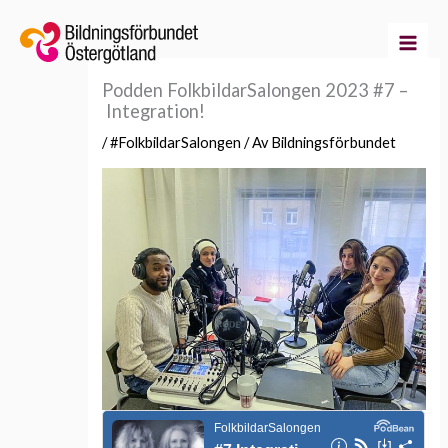
Hoppa
till
innehåll
Podden FolkbildarSalongen 2023 #7 –
Integration!
/
#FolkbildarSalongen
/ Av
Bildningsförbundet