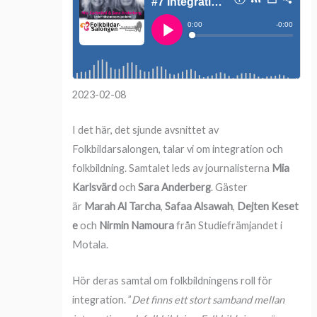
2023-02-08
I det här, det sjunde avsnittet av
Folkbildarsalongen, talar vi om integration och
folkbildning. Samtalet leds av journalisterna
Mia
Karlsvärd
och
Sara Anderberg
. Gäster
är
Marah Al Tarcha
,
Safaa Alsawah
,
Dejten Keset
e
och
Nirmin Namoura
från Studiefrämjandet i
Motala.
Hör deras samtal om folkbildningens roll för
integration. ”
Det finns ett stort samband mellan