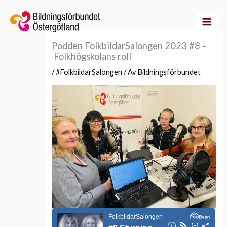
Hoppa
till
innehåll
Podden FolkbildarSalongen 2023 #8 –
Folkhögskolans roll
/
#FolkbildarSalongen
/ Av
Bildningsförbundet