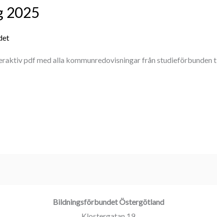
g 2025
det
nteraktiv pdf med alla kommunredovisningar från studieförbunden t
Bildningsförbundet Östergötland
Klostergatan 19