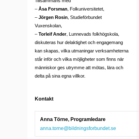
Tillsammans med
–
Åsa Forsman
, Folkuniversitetet,
–
Jörgen Rosin
, Studieförbundet
Vuxenskolan,
–
Torleif Ander
, Lunnevads folkhögskola,
diskuteras hur delaktighet och engagemang
kan skapas, vilka utmaningar verksamheterna
står inför och vilka möjligheter som finns när
människor ges utrymme att mötas, lära och
delta på sina egna villkor.
Kontakt
Anna Törne, Programledare
anna.torne@bildningsforbundet.se