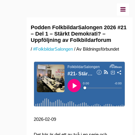
Hoppa
till
innehåll
Podden FolkbildarSalongen 2026 #21
– Del 1 – Stärkt Demokrati? –
Uppföljning av Folkbildarforum
/
#FolkbildarSalongen
/ Av
Bildningsförbundet
2026-02-09
Det här är del ett av två i en serie och