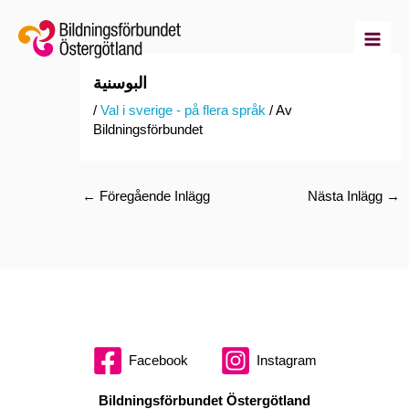
Hoppa
till
innehåll
البوسنية
/
Val i sverige - på flera språk
/ Av
Bildningsförbundet
←
Föregående Inlägg
Nästa Inlägg
→
Facebook
Instagram
Bildningsförbundet Östergötland