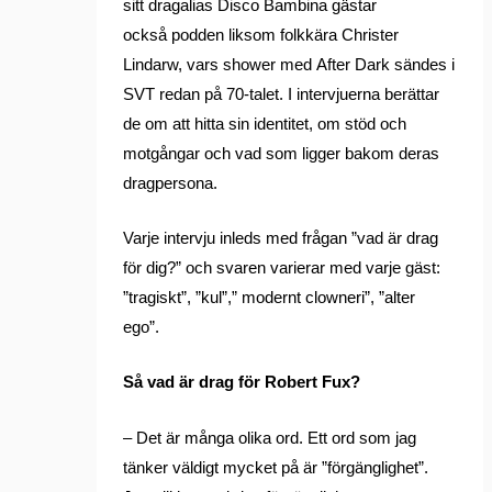
sitt dragalias Disco Bambina gästar
också podden liksom folkkära Christer
Lindarw, vars shower med After Dark sändes i
SVT redan på 70-talet. I intervjuerna berättar
de om att hitta sin identitet, om stöd och
motgångar och vad som ligger bakom deras
dragpersona.
Varje intervju inleds med frågan ”vad är drag
för dig?” och svaren varierar med varje gäst:
”tragiskt”, ”kul”,” modernt clowneri”, ”alter
ego”.
Så vad är drag för Robert Fux?
– Det är många olika ord. Ett ord som jag
tänker väldigt mycket på är ”förgänglighet”.