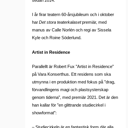
sedan 2014.
I år firar teatern 60-årsjubileum och i oktober
har
Det stora teaterkalaset
premiär, med
manus av Calle Norlén och regi av Sissela
Kyle och Roine Söderlund.
Artist in Residence
Parallellt är Robert Fux ”Artist in Residence”
på Vara Konserthus. Ett residens som ska
utmynna i en produktion med fokus på ”drag,
förvandlingens magi och plastsysterskap
genom tiderna”, med premiär 2021. Det är den
han kallar för ”en glittrande studiecirkel i
showformat”:
– Studiecirkeln är en fantastisk form där alla