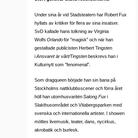
Under sina år vid Stadsteatern har Robert Fux
hyllats av kritiker för flera av sina insatser.
SvD kallade hans tolkning av Virginia
Wolfs
Orlando
för ”magisk” och när han
gestaltade publicisten Herbert Tingsten
i
Ansvaret är vårt/Tingsten
beskrevs han i
Kulturnytt som ”fenomenal”.
Som dragqueen började han sin bana på
Stockholms nattklubbsscener och förra året
höll han utomhusvaritén
Salong Fux
i
Slakthusområdet och Vitabergsparken med
svenska och internationella artister. I showen
möttes livemusik, teater, dans, nycirkus,
akrobatik och burlesk.